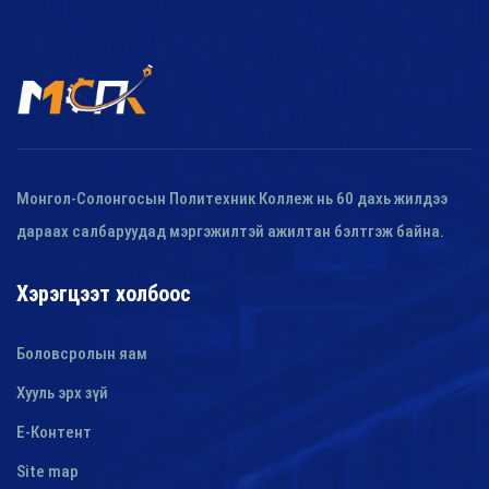
Монгол-Солонгосын Политехник Коллеж нь 60 дахь жилдээ
дараах салбаруудад мэргэжилтэй ажилтан бэлтгэж байна.
Хэрэгцээт холбоос
Боловсролын яам
Хууль эрх зүй
E-Контент
Site map