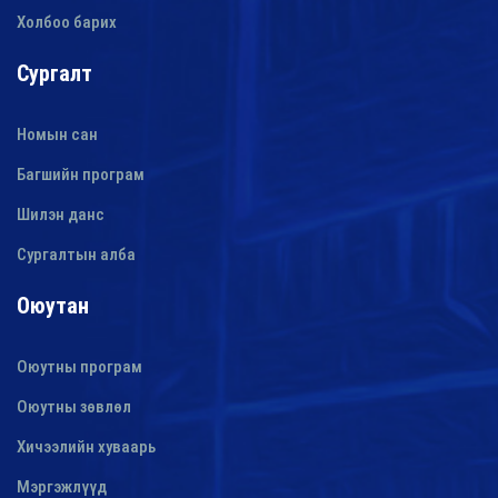
Холбоо барих
Сургалт
Номын сан
Багшийн програм
Шилэн данс
Сургалтын алба
Оюутан
Оюутны програм
Оюутны зөвлөл
Хичээлийн хуваарь
Мэргэжлүүд